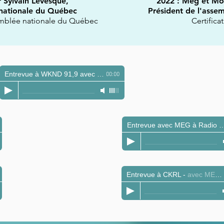
 Sylvain Lévesque,
2022 : Meg et Mon
 nationale du Québec
Président de l'asse
semblée nationale du Québec
Certificat
Entrevue à WKND 91,9 avec MEG
-
8 décembre 2022
00:00
-
Novembre 2022
Entrevue avec MEG à Radio
-
avec MEG
Entrevue à CKRL
-
avec MEG et Maurice Louis