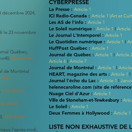
CYBERPRESSE
La Presse :
Article 1
0 décembre 2024,
ICI Radio-Canada :
Article 1 (Art et Cu
Les AS de l'info :
Article 1
Le Soleil numérique :
Article 1
I
Article
i le 23 novembre
Le Journal L'Intemporel :
Article
1
n
Le Quotidien numérique :
Article 1
I
Ar
HuffPost Québec :
Article 1
urnal Québec,
Journal de Québec :
Article 1
I
Article 
mn40,
Voir le lien
Article 6
I
Article 7
Journal de Montréal :
Article 1
I
Article
al de Montréal
HEART, magazine des arts :
Article 1
I
 lie
n
Journal l’écho du Lac :
Article 1
I
Janvi
helenecaroline.com (site de référence
,
Voir le lien
Nuage Ciel d’Azur :
Article 1
Ville de Stoneham-et-Tewkesbury :
Artic
ir le lien
Le Soleil :
Article 1
Deux Femmes à Hollywood :
Article 1
23,
Voir le lie
n
LISTE NON EXHAUSTIVE DE
ieux l'après-midi
,