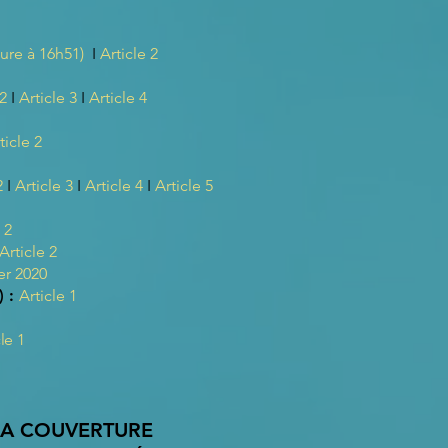
lture à 16h51)
I
Article 2
 2
I
Article 3
I
Article 4
ticle 2
2
I
Article 3
I
Article 4
I
Article 5
 2
Article 2
er 2020
) :
Article 1
le 1
 LA COUVERTURE