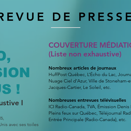
REVUE DE PRESS
COUVERTURE MÉDIATI
O,
(Liste non exhaustive)
SION
Nombreux articles de journaux
HuffPost Québec, L’Écho du Lac, Journ
Nuage Ciel d’Azur, Ville de Stoneham-et
S !
Jacques-Cartier, Le Soleil, etc.
Nombreuses entrevues télévisuelles
ustive I
ICI Radio-Canada, TVA, Émission Denis 
Pleins feux sur Québec, Téléjournal Ra
6,
Entrée Principale (Radio-Canada), etc.
Unis avec ses toiles