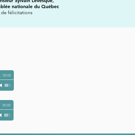
sieur Sylvain Lévesque,
mblée nationale du Québec
 de félicitations
 CKRL 89,1
-
16 octobre 2022
00:00
00:00