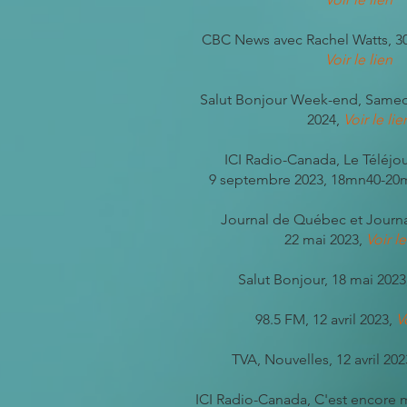
CBC News avec Rachel Watts, 3
Voir le lien
Salut Bonjour Week-end, Samed
2024,
Voir le lie
ICI Radio-Canada, Le T
éléjo
9 septembre 2023, 18mn40-20
Journal de Québec et Journ
22 mai 2023,
Voir le
Salut Bonjour, 18 mai 2023
98.5 FM, 12 avril 2023,
Vo
TVA, Nouvelles,
12 avril 20
ICI Radio-Canada, C'est encore m