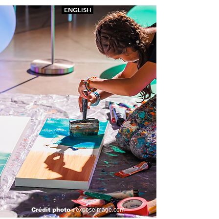
ENGLISH
Crédit photo :
e
xposeimage.com