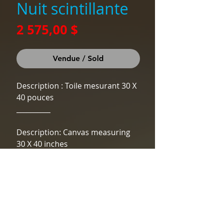
Nuit scintillante
Prix
2 575,00 $
Vendue / Sold
Description : Toile mesurant 30 X
40 pouces
__________
Description: Canvas measuring
30 X 40 inches
DÉTAILS DE L'ARTICLE /
ARTICLE DETAILS
Matériaux :
ÉCHANGE -
Peinture à l'acrylique